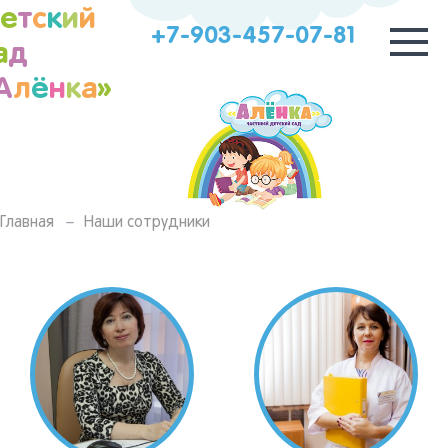
Д
е
т
с
к
и
й
+7-903-457-07-81
а
д
А
л
ё
н
к
а
»
Главная
Наши сотрудники