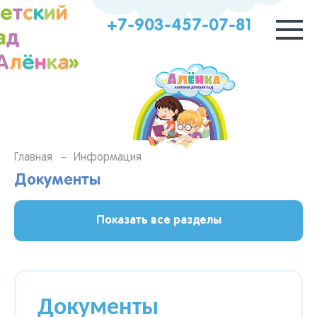
Д
е
т
с
к
и
й
+7-903-457-07-81
а
д
А
л
ё
н
к
а
»
Главная
Информация
Документы
Показать все разделы
Документы