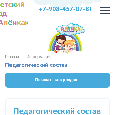
Д
е
т
с
к
и
й
+7-903-457-07-81
а
д
А
л
ё
н
к
а
»
Главная
Информация
Педагогический состав
Показать все разделы
Педагогический состав